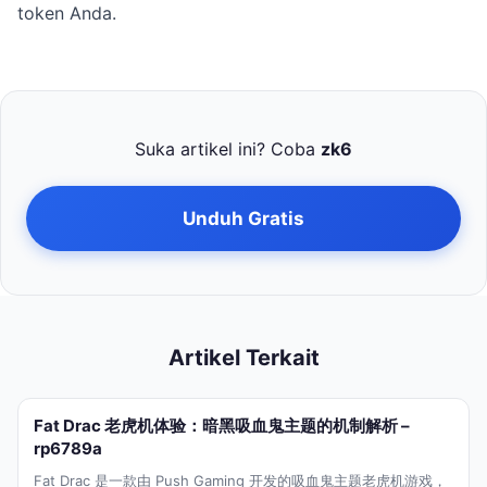
token Anda.
Suka artikel ini? Coba
zk6
Unduh Gratis
Artikel Terkait
Fat Drac 老虎机体验：暗黑吸血鬼主题的机制解析 –
rp6789a
Fat Drac 是一款由 Push Gaming 开发的吸血鬼主题老虎机游戏，