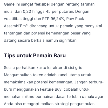
Game ini sangat fleksibel dengan rentang taruhan
mulai dari 0,20 hingga 45 per putaran. Dengan
volatilitas tinggi dan RTP 96,24%, Paw Pack
Assembl’Em™ dirancang untuk pemain yang menyukai
tantangan dan potensi kemenangan besar yang
datang secara berkala namun signifikan.
Tips untuk Pemain Baru
Selalu perhatikan kartu karakter di sisi grid.
Mengumpulkan token adalah kunci utama untuk
memaksimalkan potensi kemenangan. Jangan terburu-
buru menggunakan Feature Buy; cobalah untuk
memahami ritme permainan dasar terlebih dahulu agar
Anda bisa mengoptimalkan strategi pengumpulan