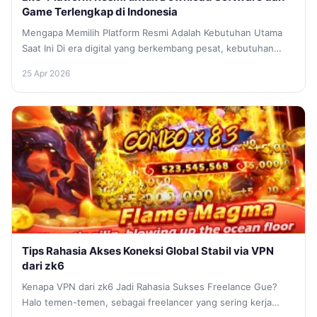
Game Terlengkap di Indonesia
Mengapa Memilih Platform Resmi Adalah Kebutuhan Utama
Saat Ini Di era digital yang berkembang pesat, kebutuhan
akan perangkat lunak atau...
25 Apr 2026
Tips Rahasia Akses Koneksi Global Stabil via VPN
dari zk6
Kenapa VPN dari zk6 Jadi Rahasia Sukses Freelance Gue?
Halo temen-temen, sebagai freelancer yang sering kerja