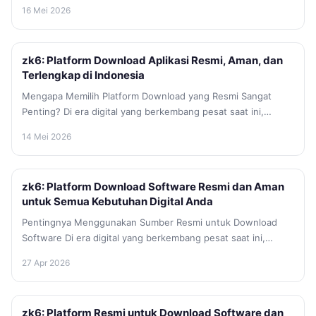
kebutuhan akan...
16 Mei 2026
zk6: Platform Download Aplikasi Resmi, Aman, dan
Terlengkap di Indonesia
Mengapa Memilih Platform Download yang Resmi Sangat
Penting? Di era digital yang berkembang pesat saat ini,
kebutuhan akan aplikasi dan...
14 Mei 2026
zk6: Platform Download Software Resmi dan Aman
untuk Semua Kebutuhan Digital Anda
Pentingnya Menggunakan Sumber Resmi untuk Download
Software Di era digital yang berkembang pesat saat ini,
kebutuhan akan perangkat lunak atau...
27 Apr 2026
zk6: Platform Resmi untuk Download Software dan