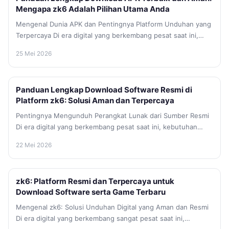
Mengapa zk6 Adalah Pilihan Utama Anda
Mengenal Dunia APK dan Pentingnya Platform Unduhan yang
Terpercaya Di era digital yang berkembang pesat saat ini,
perangkat Android telah...
25 Mei 2026
Panduan Lengkap Download Software Resmi di
Platform zk6: Solusi Aman dan Terpercaya
Pentingnya Mengunduh Perangkat Lunak dari Sumber Resmi
Di era digital yang berkembang pesat saat ini, kebutuhan
akan perangkat lunak atau...
22 Mei 2026
zk6: Platform Resmi dan Terpercaya untuk
Download Software serta Game Terbaru
Mengenal zk6: Solusi Unduhan Digital yang Aman dan Resmi
Di era digital yang berkembang sangat pesat saat ini,