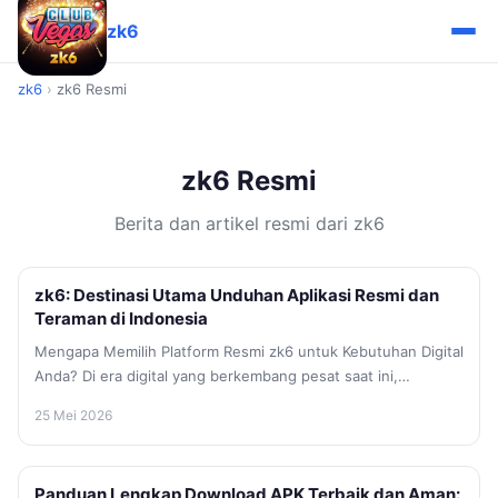
zk6
zk6
›
zk6 Resmi
zk6 Resmi
Berita dan artikel resmi dari zk6
zk6: Destinasi Utama Unduhan Aplikasi Resmi dan
Teraman di Indonesia
Mengapa Memilih Platform Resmi zk6 untuk Kebutuhan Digital
Anda? Di era digital yang berkembang pesat saat ini,
kebutuhan akan perangkat...
25 Mei 2026
Panduan Lengkap Download APK Terbaik dan Aman: