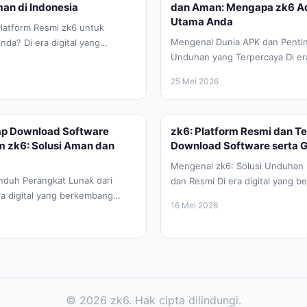
an di Indonesia
dan Aman: Mengapa zk6 Ad
Utama Anda
latform Resmi zk6 untuk
Mengenal Dunia APK dan Pentin
nda? Di era digital yang
Unduhan yang Terpercaya Di era
aat ini, kebutuhan akan
berkembang pesat saat ini, per
25 Mei 2026
telah...
p Download Software
zk6: Platform Resmi dan T
rm zk6: Solusi Aman dan
Download Software serta 
Mengenal zk6: Solusi Unduhan 
duh Perangkat Lunak dari
dan Resmi Di era digital yang 
a digital yang berkembang
pesat saat ini, kebutuhan akan..
16 Mei 2026
butuhan akan perangkat lunak
© 2026 zk6. Hak cipta dilindungi.