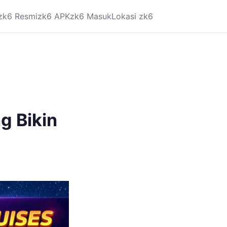
zk6 Resmi
zk6 APK
zk6 Masuk
Lokasi zk6
g Bikin