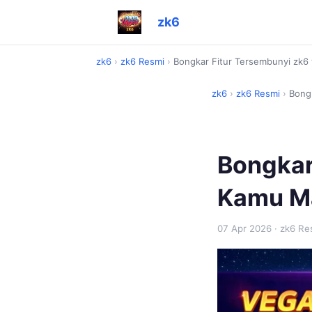
zk6
zk6
›
zk6 Resmi
›
Bongkar Fitur Tersembunyi zk6
zk6
›
zk6 Resmi
›
Bong
Bongkar
Kamu Ma
07 Apr 2026
· zk6 Re