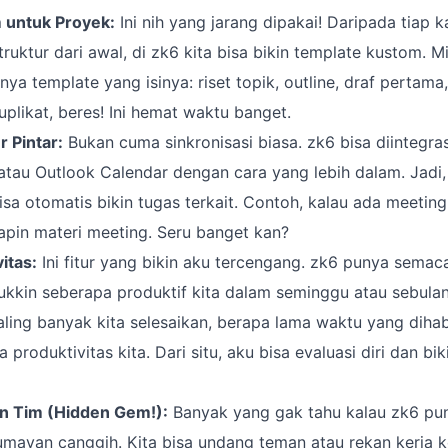
 untuk Proyek:
Ini nih yang jarang dipakai! Daripada tiap k
truktur dari awal, di zk6 kita bisa bikin template kustom. M
ya template yang isinya: riset topik, outline, draf pertama,
uplikat, beres! Ini hemat waktu banget.
r Pintar:
Bukan cuma sinkronisasi biasa. zk6 bisa diintegr
tau Outlook Calendar dengan cara yang lebih dalam. Jadi,
isa otomatis bikin tugas terkait. Contoh, kalau ada meeting
apin materi meeting. Seru banget kan?
itas:
Ini fitur yang bikin aku tercengang. zk6 punya sema
jukkin seberapa produktif kita dalam seminggu atau sebulan.
ling banyak kita selesaikan, berapa lama waktu yang diha
 produktivitas kita. Dari situ, aku bisa evaluasi diri dan biki
n Tim (Hidden Gem!):
Banyak yang gak tahu kalau zk6 pun
umayan canggih. Kita bisa undang teman atau rekan kerja k