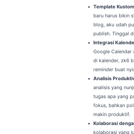
Template Kustom
baru harus bikin s
blog, aku udah pun
publish. Tinggal d
Integrasi Kalende
Google Calendar a
di kalender, zk6 b
reminder
buat nyi
Analisis Produktiv
analisis yang nun
tugas apa yang pa
fokus, bahkan pola
makin produktif.
Kolaborasi denga
kolaborasi yang l