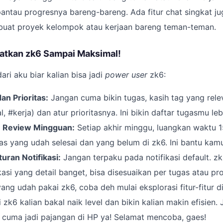
pantau progresnya bareng-bareng. Ada fitur chat singkat ju
 buat proyek kelompok atau kerjaan bareng teman-teman.
aatkan zk6 Sampai Maksimal!
dari aku biar kalian bisa jadi
power user
zk6:
an Prioritas:
Jangan cuma bikin tugas, kasih tag yang relev
, #kerja) dan atur prioritasnya. Ini bikin daftar tugasmu lebi
 Review Mingguan:
Setiap akhir minggu, luangkan waktu 
s yang udah selesai dan yang belum di zk6. Ini bantu kamu 
uran Notifikasi:
Jangan terpaku pada notifikasi default. z
kasi yang detail banget, bisa disesuaikan per tugas atau pr
yang udah pakai zk6, coba deh mulai eksplorasi fitur-fitur di
zk6 kalian bakal naik level dan bikin kalian makin efisien
ni cuma jadi pajangan di HP ya! Selamat mencoba, gaes!