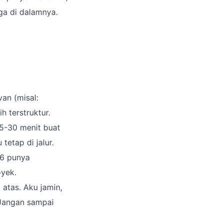
ga di dalamnya.
an (misal:
h terstruktur.
15-30 menit buat
tetap di jalur.
k6 punya
oyek.
 atas. Aku jamin,
. Jangan sampai