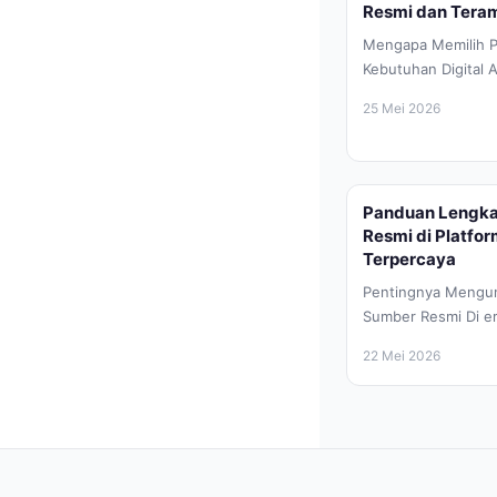
Resmi dan Teram
Mengapa Memilih P
Kebutuhan Digital A
berkembang pesat s
25 Mei 2026
perangkat...
Panduan Lengka
Resmi di Platfo
Terpercaya
Pentingnya Mengun
Sumber Resmi Di er
pesat saat ini, ke
22 Mei 2026
atau...