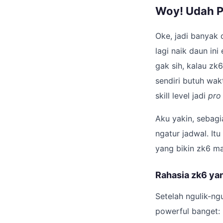
Woy! Udah Pa
Oke, jadi banyak 
lagi naik daun in
gak sih, kalau zk
sendiri butuh wa
skill level jadi
pro
Aku yakin, sebagi
ngatur jadwal. Itu
yang bikin zk6 ma
Rahasia zk6 yan
Setelah ngulik-ng
powerful banget: