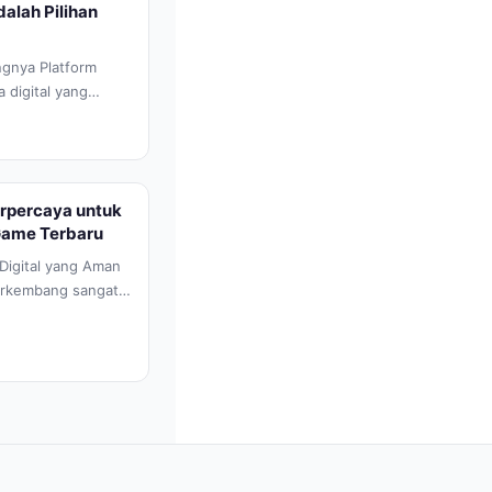
alah Pilihan
gnya Platform
 digital yang
angkat Android
erpercaya untuk
Game Terbaru
Digital yang Aman
berkembang sangat
.