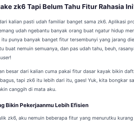
ke zk6 Tapi Belum Tahu Fitur Rahasia Ini
dari kalian pasti udah familiar banget sama zk6. Aplikasi pr
i emang udah ngebantu banyak orang buat ngatur hidup mere
6 itu punya banyak banget fitur tersembunyi yang jarang di
ktu buat nemuin semuanya, dan pas udah tahu, beuh, rasan
 user
!
an besar dari kalian cuma pakai fitur dasar kayak bikin daf
 bagus, tapi zk6 itu lebih dari itu, gaes! Yuk, kita bongkar sa
kin canggih di mata aku.
g Bikin Pekerjaanmu Lebih Efisien
ulik zk6, aku nemuin beberapa fitur yang menurutku kurang