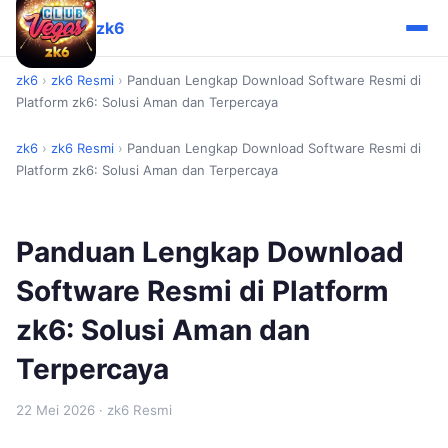
zk6
zk6
›
zk6 Resmi
›
Panduan Lengkap Download Software Resmi di
Platform zk6: Solusi Aman dan Terpercaya
zk6
›
zk6 Resmi
›
Panduan Lengkap Download Software Resmi di
Platform zk6: Solusi Aman dan Terpercaya
Panduan Lengkap Download
Software Resmi di Platform
zk6: Solusi Aman dan
Terpercaya
22 Mei 2026
· zk6 Resmi