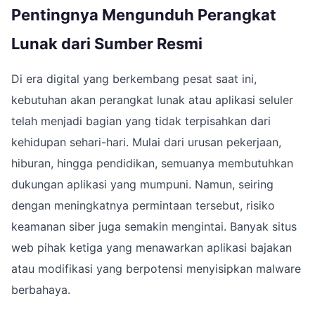
Pentingnya Mengunduh Perangkat
Lunak dari Sumber Resmi
Di era digital yang berkembang pesat saat ini,
kebutuhan akan perangkat lunak atau aplikasi seluler
telah menjadi bagian yang tidak terpisahkan dari
kehidupan sehari-hari. Mulai dari urusan pekerjaan,
hiburan, hingga pendidikan, semuanya membutuhkan
dukungan aplikasi yang mumpuni. Namun, seiring
dengan meningkatnya permintaan tersebut, risiko
keamanan siber juga semakin mengintai. Banyak situs
web pihak ketiga yang menawarkan aplikasi bajakan
atau modifikasi yang berpotensi menyisipkan malware
berbahaya.