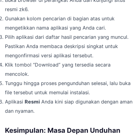
Buka browser di perangkat Anda dan kunjungi situs
resmi zk6.
Gunakan kolom pencarian di bagian atas untuk
mengetikkan nama aplikasi yang Anda cari.
Pilih aplikasi dari daftar hasil pencarian yang muncul.
Pastikan Anda membaca deskripsi singkat untuk
mengonfirmasi versi aplikasi tersebut.
Klik tombol “Download” yang tersedia secara
mencolok.
Tunggu hingga proses pengunduhan selesai, lalu buka
file tersebut untuk memulai instalasi.
Aplikasi
Resmi
Anda kini siap digunakan dengan aman
dan nyaman.
Kesimpulan: Masa Depan Unduhan