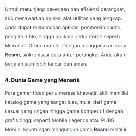
Untuk menunjang pekerjaan dan efisiensi perangkat,
zk6 menawarkan koleksi alat utilitas yang lengkap.
Anda dapat menemukan aplikasi pembersih cache,
pengelola file, hingga aplikasi perkantoran seperti
Microsoft Office mobile. Dengan menggunakan versi
Resmi
, sinkronisasi data antar perangkat Anda akan
berjalan jauh lebih lancar dan aman.
4. Dunia Game yang Menarik
Para gamer tidak perlu merasa khawatir. zk6 memiliki
katalog game yang sangat luas, mulai dari game
kasual yang ringan hingga game kompetitif dengan
grafis tinggi seperti Mobile Legends atau PUBG
Mobile. Keuntungan mengunduh game
Resmi
melalui