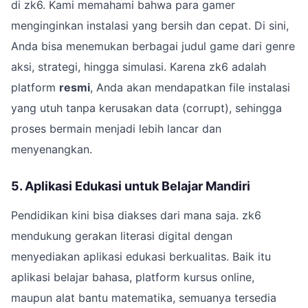
di zk6. Kami memahami bahwa para gamer
menginginkan instalasi yang bersih dan cepat. Di sini,
Anda bisa menemukan berbagai judul game dari genre
aksi, strategi, hingga simulasi. Karena zk6 adalah
platform
resmi
, Anda akan mendapatkan file instalasi
yang utuh tanpa kerusakan data (corrupt), sehingga
proses bermain menjadi lebih lancar dan
menyenangkan.
5. Aplikasi Edukasi untuk Belajar Mandiri
Pendidikan kini bisa diakses dari mana saja. zk6
mendukung gerakan literasi digital dengan
menyediakan aplikasi edukasi berkualitas. Baik itu
aplikasi belajar bahasa, platform kursus online,
maupun alat bantu matematika, semuanya tersedia