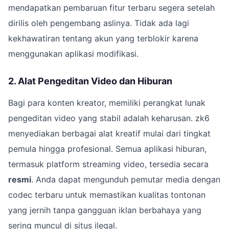
mendapatkan pembaruan fitur terbaru segera setelah
dirilis oleh pengembang aslinya. Tidak ada lagi
kekhawatiran tentang akun yang terblokir karena
menggunakan aplikasi modifikasi.
2. Alat Pengeditan Video dan Hiburan
Bagi para konten kreator, memiliki perangkat lunak
pengeditan video yang stabil adalah keharusan. zk6
menyediakan berbagai alat kreatif mulai dari tingkat
pemula hingga profesional. Semua aplikasi hiburan,
termasuk platform streaming video, tersedia secara
resmi
. Anda dapat mengunduh pemutar media dengan
codec terbaru untuk memastikan kualitas tontonan
yang jernih tanpa gangguan iklan berbahaya yang
sering muncul di situs ilegal.