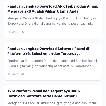
Panduan Lengkap Download APK Terbaik dan Aman:
Mengapa zk6 Adalah Pilihan Utama Anda
Mengenal Dunia APK dan Pentingnya Platform Unduhan yang
Terpercaya Di era digital yang berkembang pesat saat ini,
perangkat Android telah...
25 Mei 2026
Panduan Lengkap Download Software Resmi di
Platform zk6: Solusi Aman dan Terpercaya
Pentingnya Mengunduh Perangkat Lunak dari Sumber Resmi
Di era digital yang berkembang pesat saat ini, kebutuhan
akan perangkat lunak atau...
22 Mei 2026
zk6: Platform Resmi dan Terpercaya untuk
Download Software serta Game Terbaru
Mengenal zk6: Solusi Unduhan Digital yang Aman dan Resmi