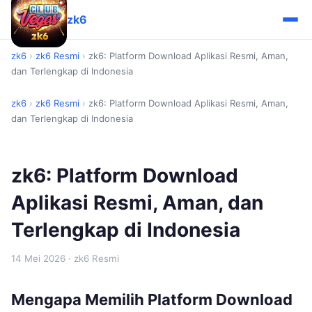
zk6
zk6
›
zk6 Resmi
›
zk6: Platform Download Aplikasi Resmi, Aman,
dan Terlengkap di Indonesia
zk6
›
zk6 Resmi
›
zk6: Platform Download Aplikasi Resmi, Aman,
dan Terlengkap di Indonesia
zk6: Platform Download
Aplikasi Resmi, Aman, dan
Terlengkap di Indonesia
14 Mei 2026
· zk6 Resmi
Mengapa Memilih Platform Download