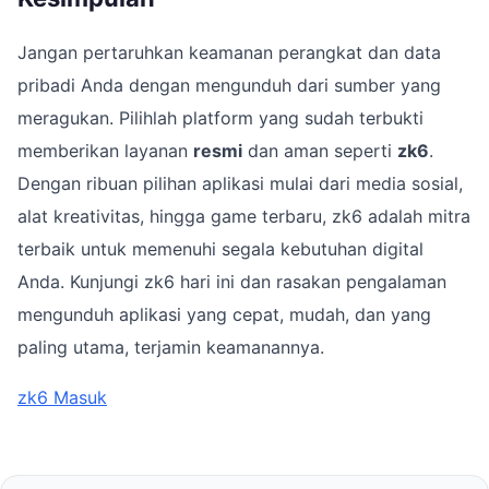
Jangan pertaruhkan keamanan perangkat dan data
pribadi Anda dengan mengunduh dari sumber yang
meragukan. Pilihlah platform yang sudah terbukti
memberikan layanan
resmi
dan aman seperti
zk6
.
Dengan ribuan pilihan aplikasi mulai dari media sosial,
alat kreativitas, hingga game terbaru, zk6 adalah mitra
terbaik untuk memenuhi segala kebutuhan digital
Anda. Kunjungi zk6 hari ini dan rasakan pengalaman
mengunduh aplikasi yang cepat, mudah, dan yang
paling utama, terjamin keamanannya.
zk6 Masuk