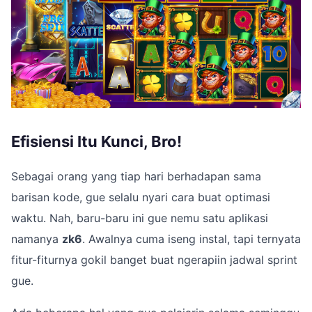
Efisiensi Itu Kunci, Bro!
Sebagai orang yang tiap hari berhadapan sama
barisan kode, gue selalu nyari cara buat optimasi
waktu. Nah, baru-baru ini gue nemu satu aplikasi
namanya
zk6
. Awalnya cuma iseng instal, tapi ternyata
fitur-fiturnya gokil banget buat ngerapiin jadwal sprint
gue.