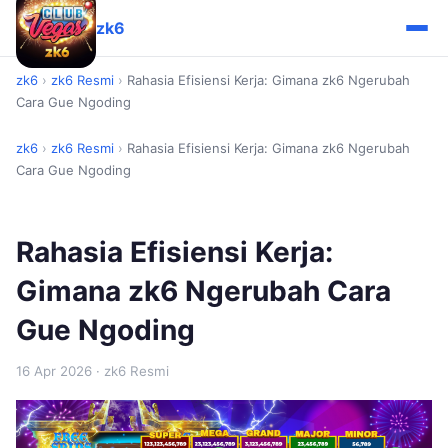
zk6
zk6
›
zk6 Resmi
›
Rahasia Efisiensi Kerja: Gimana zk6 Ngerubah
Cara Gue Ngoding
zk6
›
zk6 Resmi
›
Rahasia Efisiensi Kerja: Gimana zk6 Ngerubah
Cara Gue Ngoding
Rahasia Efisiensi Kerja:
Gimana zk6 Ngerubah Cara
Gue Ngoding
16 Apr 2026
· zk6 Resmi